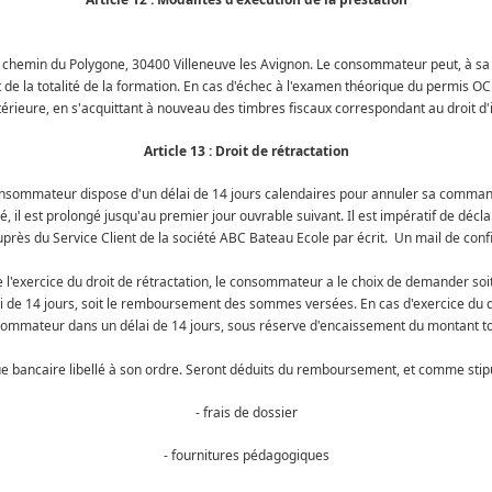
 chemin du Polygone, 30400 Villeneuve les Avignon. Le consommateur peut, à sa de
t de la totalité de la formation. En cas d'échec à l'examen théorique du permis OC 
térieure, en s'acquittant à nouveau des timbres fiscaux correspondant au droit d'i
Article 13 : Droit de rétractation
nsommateur dispose d'un délai de 14 jours calendaires pour annuler sa command
, il est prolongé jusqu'au premier jour ouvrable suivant. Il est impératif de décl
près du Service Client de la société ABC Bateau Ecole par écrit. Un mail de conf
 l'exercice du droit de rétractation, le consommateur a le choix de demander soit
e 14 jours, soit le remboursement des sommes versées. En cas d'exercice du droi
ommateur dans un délai de 14 jours, sous réserve d'encaissement du montant tota
ancaire libellé à son ordre. Seront déduits du remboursement, et comme stipulé
- frais de dossier
- fournitures pédagogiques