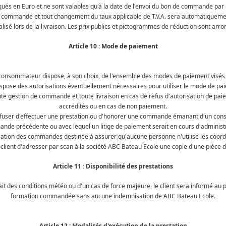
iqués en Euro et ne sont valables qu'à la date de l'envoi du bon de commande pa
 la commande et tout changement du taux applicable de T.V.A. sera automatiquement
lisé lors de la livraison. Les prix publics et pictogrammes de réduction sont arro
Article 10 : Mode de paiement
consommateur dispose, à son choix, de l'ensemble des modes de paiement visé
spose des autorisations éventuellement nécessaires pour utiliser le mode de paie
te gestion de commande et toute livraison en cas de refus d'autorisation de pai
accrédités ou en cas de non paiement.
efuser d'effectuer une prestation ou d'honorer une commande émanant d'un cons
nde précédente ou avec lequel un litige de paiement serait en cours d'administr
cation des commandes destinée à assurer qu'aucune personne n'utilise les coor
 client d'adresser par scan à la société ABC Bateau Ecole une copie d'une pièce d'id
Article 11 : Disponibilité des prestations
 des conditions météo ou d'un cas de force majeure, le client sera informé au plus 
formation commandée sans aucune indemnisation de ABC Bateau Ecole.
Article 12 : Modalités d'exécution de la prestation