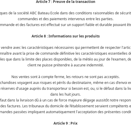
Article 7 : Preuve de la transaction
iques de la société ABC Bateau Ecole dans des conditions raisonnables de sécu
commandes et des paiements intervenus entre les parties.
mmande et des factures est effectué sur un support fiable et durable pouvant être
Article 8 : Informations sur les produits
vendre avec les caractéristiques nécessaires qui permettent de respecter l'artic
aître avant la prise de commande définitive les caractéristiques essentielles de
es que dans la limite des places disponibles, de la météo au jour de l'examen, de 
client ne puisse prétendre à aucune indemnité.
Nos ventes sont à compte ferme, les retours ne sont pas acceptés.
handises voyagent aux risques et périls du destinataire, même en cas d'envoi e
es réserves d'usage auprès du transporteur si besoin est, ou, si le défaut dans la 
dans les huit jours.
faut dans la livraison dû à un cas de force majeure dégage aussitôt notre respons
des factures. Les tribunaux du domicile de l’établissement seraient compétents en
mandes passées impliquent automatiquement l'acceptation des présentes condi
Article 9 : Prix